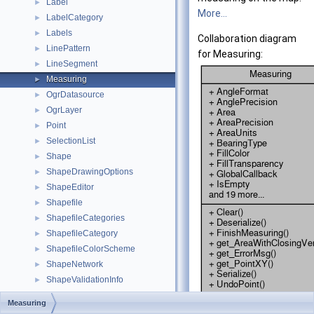
Label
►
More...
LabelCategory
►
Labels
►
Collaboration diagram
LinePattern
►
for Measuring:
LineSegment
►
Measuring
►
OgrDatasource
►
OgrLayer
►
Point
►
SelectionList
►
Shape
►
ShapeDrawingOptions
►
ShapeEditor
►
Shapefile
►
ShapefileCategories
►
ShapefileCategory
►
ShapefileColorScheme
►
ShapeNetwork
►
ShapeValidationInfo
►
Table
►
Measuring
TileProviders
►