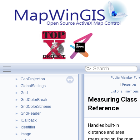
Expression
►
Extents
►
Field
►
FieldStatOperations
►
FileManager
►
Function
►
GdalDataset
►
GdalDriver
►
GdalDriverManager
►
Toggle main menu visibility
GdalRasterBand
►
GdalUtils
►
Public Member Func
GeoProjection
►
|
Properties
|
GlobalSettings
►
List of all members
Grid
►
Measuring Class
GridColorBreak
►
GridColorScheme
Reference
►
GridHeader
►
ICallback
►
Handles built-in
Identifier
►
distance and area
Image
►
measuring on the map.