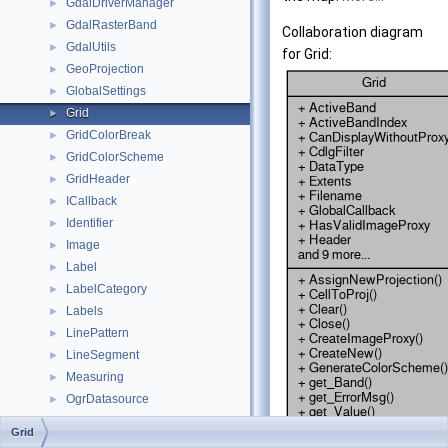
GdalDriverManager
►
GdalRasterBand
►
Collaboration diagram
GdalUtils
►
for Grid:
GeoProjection
►
GlobalSettings
►
Grid
►
GridColorBreak
►
GridColorScheme
►
GridHeader
►
ICallback
►
Identifier
►
Image
►
Label
►
LabelCategory
►
Labels
►
LinePattern
►
LineSegment
►
Measuring
►
OgrDatasource
►
OgrLayer
►
Grid
Point
►