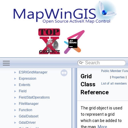
New API 5.4
Modules
►
Classes
▼
Class List
▼
AxMap
►
AxMap_Deprecated
►
Chart
►
ChartField
►
Charts
►
Toggle main menu visibility
ColorScheme
►
DrawingRectangle
►
Public Member Func
ESRIGridManager
►
Grid
|
Properties
|
Expression
►
Class
List of all members
Extents
►
Reference
Field
►
FieldStatOperations
►
FileManager
►
The grid object is used
Function
►
to represent a grid
GdalDataset
►
which can be added to
GdalDriver
►
the map.
More...